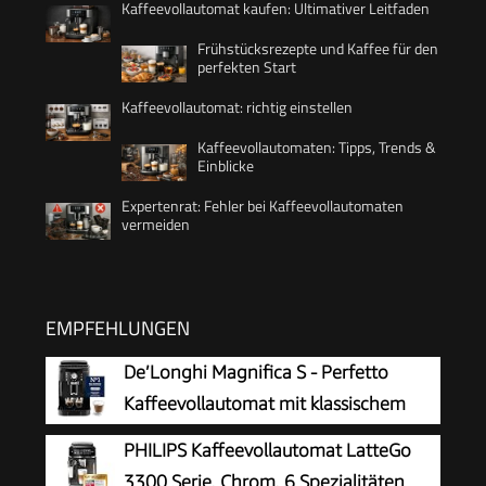
Kaffeevollautomat kaufen: Ultimativer Leitfaden
Frühstücksrezepte und Kaffee für den
perfekten Start
Kaffeevollautomat: richtig einstellen
Kaffeevollautomaten: Tipps, Trends &
Einblicke
Expertenrat: Fehler bei Kaffeevollautomaten
vermeiden
EMPFEHLUNGEN
De’Longhi Magnifica S - Perfetto
Kaffeevollautomat mit klassischem
Milchaufschäumer, Espresso- und
PHILIPS Kaffeevollautomat LatteGo
Cappuccino Kaffeemaschine, Bedienfeld mit
3300 Serie, Chrom, 6 Spezialitäten