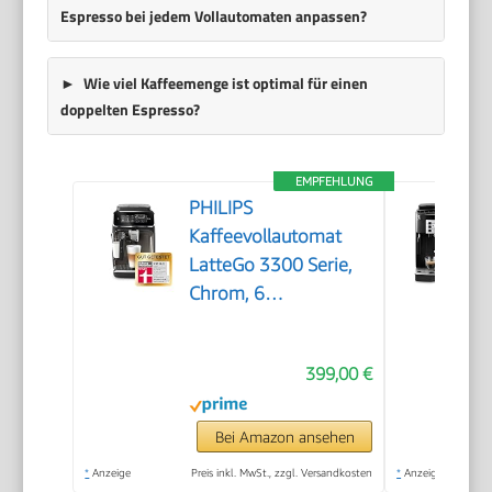
Espresso bei jedem Vollautomaten anpassen?
Wie viel Kaffeemenge ist optimal für einen
doppelten Espresso?
EMPFEHLUNG
PHILIPS
Kaffeevollautomat
LatteGo 3300 Serie,
Chrom, 6
Spezialitäten
399,00 €
Bei Amazon ansehen
*
Anzeige
Preis inkl. MwSt., zzgl. Versandkosten
*
Anzeige