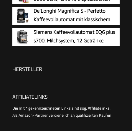
Tasten, Schwarz (ECAM11.112.B)
De’Longhi Magnifica S - Perfetto
Kaffeevollautomat mit klassischem
Milchaufschäumer, Espresso- und
Siemens Kaffeevollautomat EQ6 plus
Cappuccino Kaffeemaschine, Bedienfeld mit
s700, Milchsystem, 12 Getränke,
Tasten, Schwarz (ECAM22.110.B)
automatische Reinigung des
Milchsystems, Keramikmahlwerk, großes
Touchdisplay, Edelstahl, TE657503DE
HERSTELLER
AFFILIATELINKS
Die mit * gekennzeichneten Links sind sog. Affiliatelinks.
Als Amazon-Partner verdiene ich an qualifizierten Käufen!