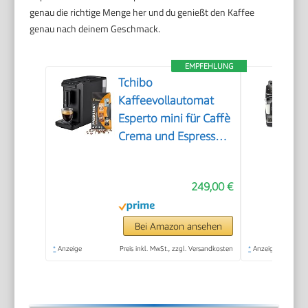
genau die richtige Menge her und du genießt den Kaffee
genau nach deinem Geschmack.
EMPFEHLUNG
Tchibo
Kaffeevollautomat
Esperto mini für Caffè
Crema und Espresso,
nur 16cm breit, klein
und kompakt,
249,00 €
geeignet für jede
Küche, Camping,
Studentenapartment,
Bei Amazon ansehen
Schwarz - INKLUSIVE
*
Anzeige
Preis inkl. MwSt., zzgl. Versandkosten
*
Anzeige
Kaffeeprobierset
GRATIS