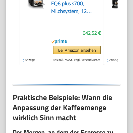
EQ6 plus s700,
Milchsystem, 12
Getränke,
automatische
642,52 €
Reinigung des
Milchsystems,
Keramikmahlwerk,
Bei Amazon ansehen
großes Touchdisplay,
*
Anzeige
Preis inkl. MwSt., zzgl. Versandkosten
*
Anzeige
Edelstahl,
TE657503DE
Praktische Beispiele: Wann die
Anpassung der Kaffeemenge
wirklich Sinn macht
Der Morgen, an dem der Espresso zu