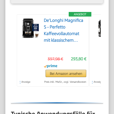
ANGEBOT
De’Longhi Magnifica
S - Perfetto
Kaffeevollautomat
mit klassischem
Milchaufschäumer,
Espresso- und
397,98 €
293,80 €
Cappuccino
Kaffeemaschine,
Bedienfeld mit
Bei Amazon ansehen
Tasten, Schwarz
*
Anzeige
Preis inkl. MwSt., zzgl. Versandkosten
*
Anzeige
(ECAM11.112.B)
Typische Anwendungsfälle für