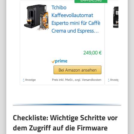
EMPFEHLUNG
Tchibo
Kaffeevollautomat
Esperto mini für Caffè
Crema und Espresso,
nur 16cm breit, klein
und kompakt,
249,00 €
geeignet für jede
Küche, Camping,
Studentenapartment,
Bei Amazon ansehen
Schwarz - INKLUSIVE
*
Anzeige
Preis inkl. MwSt., zzgl. Versandkosten
*
Anzeige
Kaffeeprobierset
GRATIS
Checkliste: Wichtige Schritte vor
dem Zugriff auf die Firmware