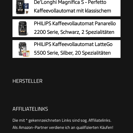
De’Longhi Magnifica S - Perfetto
Milchsystems, Keramikmahlwerk, großes
Kaffeevollautomat mit klassischem
Touchdisplay, Edelstahl, TE657503DE
Milchaufschäumer, Espresso- und
PHILIPS Kaffeevollautomat Panarello
Cappuccino Kaffeemaschine, Bedienfeld mit
2200 Serie, Schwarz, 2 Spezialitäten
Tasten, Schwarz (ECAM11.112.B)
PHILIPS Kaffeevollautomat LatteGo
5500 Serie, Silber, 20 Spezialitäten
HERSTELLER
AFFILIATELINKS
Die mit * gekennzeichneten Links sind sog. Affiliatelinks.
Als Amazon-Partner verdiene ich an qualifizierten Käufen!