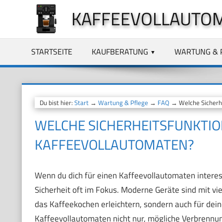
Zum
KAFFEEVOLLAUTO
Inhalt
springen
STARTSEITE
KAUFBERATUNG
WARTUNG & 
Du bist hier:
Start
→
Wartung & Pflege
→
FAQ
→ Welche Sicherhe
WELCHE SICHERHEITSFUNKTI
KAFFEEVOLLAUTOMATEN?
Wenn du dich für einen Kaffeevollautomaten intere
Sicherheit oft im Fokus. Moderne Geräte sind mit viel
das Kaffeekochen erleichtern, sondern auch für dein
Kaffeevollautomaten nicht nur, mögliche Verbrennu