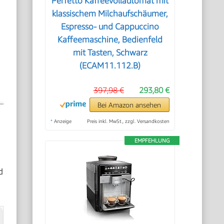
Perfetto Kaffeevollautomat mit
klassischem Milchaufschäumer,
Espresso- und Cappuccino
Kaffeemaschine, Bedienfeld
mit Tasten, Schwarz
(ECAM11.112.B)
397,98 €
293,80 €
Bei Amazon ansehen
*
Anzeige
Preis inkl. MwSt., zzgl. Versandkosten
EMPFEHLUNG
d