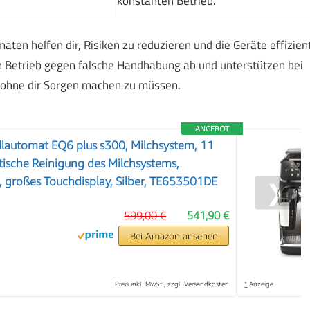
konstanten Betrieb.
ten helfen dir, Risiken zu reduzieren und die Geräte effizien
en Betrieb gegen falsche Handhabung ab und unterstützen bei
 ohne dir Sorgen machen zu müssen.
ANGEBOT
lautomat EQ6 plus s300, Milchsystem, 11
ische Reinigung des Milchsystems,
 großes Touchdisplay, Silber, TE653501DE
❯
599,00 €
541,90 €
Bei Amazon ansehen
Preis inkl. MwSt., zzgl. Versandkosten
*
Anzeige