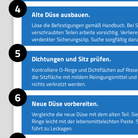
Alte Düse ausbauen.
Löse die Befestigungen gemäß Handbuch. Bei St
verschraubten Teilen arbeite vorsichtig. Verliere
verdeckter Sicherungsclip. Suche sorgfältig dan
Dichtungen und Sitz prüfen.
Kontrolliere O-Ringe und Dichtflächen auf Riss
die Sitzfläche mit mildem Reinigungsmittel un
nichts verkratzt werden.
Neue Düse vorbereiten.
Vergleiche die neue Düse mit dem alten Teil. 
Ringe leicht mit der lebensmittelechten Paste. S
führt zu Leckagen.