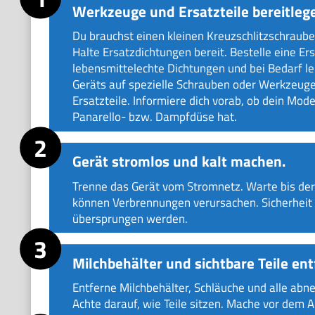
Werkzeuge und Ersatzteile bereitleg
Du brauchst einen kleinen Kreuzschlitzschrauben
Halte Ersatzdichtungen bereit. Bestelle eine E
lebensmittelechte Dichtungen und bei Bedarf l
Geräts auf spezielle Schrauben oder Werkzeuge.
Ersatzteile. Informiere dich vorab, ob dein Mode
Panarello- bzw. Dampfdüse hat.
Gerät stromlos und kalt machen.
Trenne das Gerät vom Stromnetz. Warte bis der
können Verbrennungen verursachen. Sicherheit 
übersprungen werden.
Milchbehälter und sichtbare Teile ent
Entferne Milchbehälter, Schläuche und alle ab
Achte darauf, wie Teile sitzen. Mache vor dem