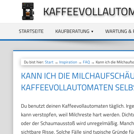
Zum
KAFFEEVOLLAUTO
Inhalt
springen
STARTSEITE
KAUFBERATUNG
WARTUNG & 
Du bist hier:
Start
→
Inspiration
→
FAQ
→ Kann ich die Milchaufs
KANN ICH DIE MILCHAUFSCHÄ
KAFFEEVOLLAUTOMATEN SELB
Du benutzt deinen Kaffeevollautomaten täglich. Ir
kann verstopfen, weil Milchreste hart werden. Dich
oder der Schaumausstoß wird unregelmäßig. Manchm
sichtbare Risse. Solche Fälle sind typische Gründe f