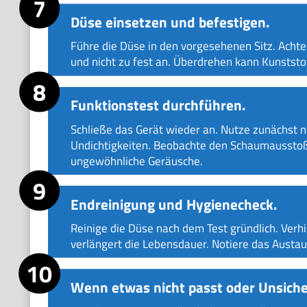
Düse einsetzen und befestigen.
Führe die Düse in den vorgesehenen Sitz. Achte
und nicht zu fest an. Überdrehen kann Kunststoff
Funktionstest durchführen.
Schließe das Gerät wieder an. Nutze zunächst n
Undichtigkeiten. Beobachte den Schaumausstoß. I
ungewöhnliche Geräusche.
Endreinigung und Hygienecheck.
Reinige die Düse nach dem Test gründlich. Verhi
verlängert die Lebensdauer. Notiere das Austau
Wenn etwas nicht passt oder Unsiche