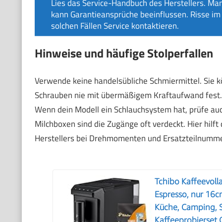
Lies das Service-Handbuch des Herstellers. Man
kann Garantieansprüche beeinflussen. Risse im 
solchen Fällen Service kontaktieren.
Hinweise und häufige Stolperfallen
Verwende keine handelsübliche Schmiermittel. Sie k
Schrauben nie mit übermäßigem Kraftaufwand fest. Ac
Wenn dein Modell ein Schlauchsystem hat, prüfe auch
Milchboxen sind die Zugänge oft verdeckt. Hier hilf
Herstellers bei Drehmomenten und Ersatzteilnumme
Tchibo Kaffeevoll
Espresso, nur 16cm
Küche, Camping, 
Kaffeeprobierset 