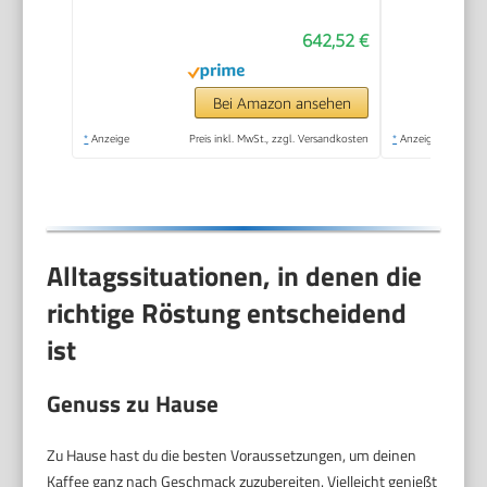
automatische
642,52 €
Reinigung des
Milchsystems,
Keramikmahlwerk,
Bei Amazon ansehen
großes Touchdisplay,
*
Anzeige
Preis inkl. MwSt., zzgl. Versandkosten
*
Anzeige
Edelstahl,
TE657503DE
Alltagssituationen, in denen die
richtige Röstung entscheidend
ist
Genuss zu Hause
Zu Hause hast du die besten Voraussetzungen, um deinen
Kaffee ganz nach Geschmack zuzubereiten. Vielleicht genießt