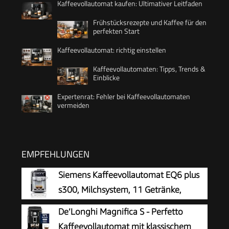
Kaffeevollautomat kaufen: Ultimativer Leitfaden
Frühstücksrezepte und Kaffee für den
perfekten Start
Kaffeevollautomat: richtig einstellen
Kaffeevollautomaten: Tipps, Trends &
Einblicke
Expertenrat: Fehler bei Kaffeevollautomaten
vermeiden
EMPFEHLUNGEN
Siemens Kaffeevollautomat EQ6 plus
s300, Milchsystem, 11 Getränke,
automatische Reinigung des
De’Longhi Magnifica S - Perfetto
Milchsystems, Keramikmahlwerk, großes
Kaffeevollautomat mit klassischem