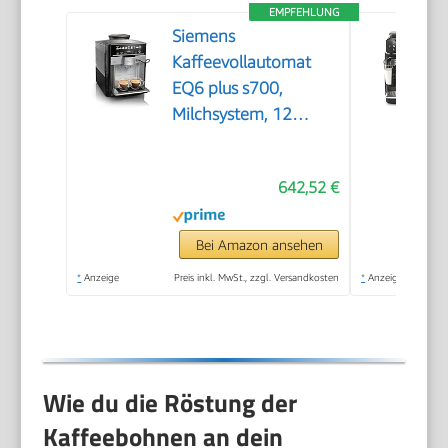
EMPFEHLUNG
Siemens
Kaffeevollautomat
EQ6 plus s700,
Milchsystem, 12
Getränke,
automatische
642,52 €
Reinigung des
Milchsystems,
Keramikmahlwerk,
Bei Amazon ansehen
großes Touchdisplay,
*
Anzeige
Preis inkl. MwSt., zzgl. Versandkosten
*
Anzeige
Edelstahl,
TE657503DE
Wie du die Röstung der
Kaffeebohnen an dein