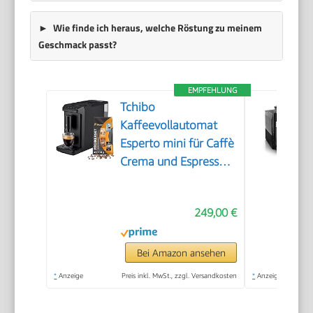
Wie finde ich heraus, welche Röstung zu meinem
Geschmack passt?
EMPFEHLUNG
Tchibo
Kaffeevollautomat
Esperto mini für Caffè
Crema und Espresso,
nur 16cm breit, klein
und kompakt,
249,00 €
geeignet für jede
Küche, Camping,
Studentenapartment,
Bei Amazon ansehen
Schwarz - INKLUSIVE
*
Anzeige
Preis inkl. MwSt., zzgl. Versandkosten
*
Anzeige
Kaffeeprobierset
GRATIS