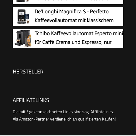
Touchdisplay, Silber, TE653501DE
Milchaufschäumer, Espresso- und
De’Longhi Magnifica S - Perfetto
Cappuccino Kaffeemaschine, Bedienfeld mit
Kaffeevollautomat mit klassischem
Tasten, Schwarz (ECAM11.112.B)
Milchaufschäumer, Espresso- und
Tchibo Kaffeevollautomat Esperto mini
Cappuccino Kaffeemaschine, Bedienfeld mit
für Caffè Crema und Espresso, nur
Tasten, Schwarz (ECAM22.110.B)
16cm breit, klein und kompakt,
geeignet für jede Küche, Camping,
Studentenapartment, Schwarz - INKLUSIVE
HERSTELLER
Kaffeeprobierset GRATIS
AFFILIATELINKS
Die mit * gekennzeichneten Links sind sog. Affiliatelinks.
Als Amazon-Partner verdiene ich an qualifizierten Käufen!