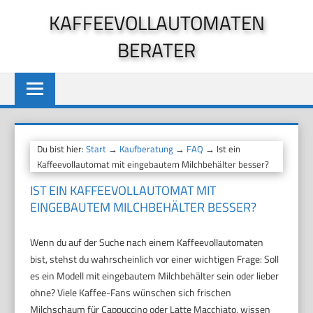
Zum
KAFFEEVOLLAUTOMATEN
Inhalt
BERATER
springen
Du bist hier:
Start
→
Kaufberatung
→
FAQ
→ Ist ein
Kaffeevollautomat mit eingebautem Milchbehälter besser?
IST EIN KAFFEEVOLLAUTOMAT MIT
EINGEBAUTEM MILCHBEHÄLTER BESSER?
Wenn du auf der Suche nach einem Kaffeevollautomaten
bist, stehst du wahrscheinlich vor einer wichtigen Frage: Soll
es ein Modell mit eingebautem Milchbehälter sein oder lieber
ohne? Viele Kaffee-Fans wünschen sich frischen
Milchschaum für Cappuccino oder Latte Macchiato, wissen