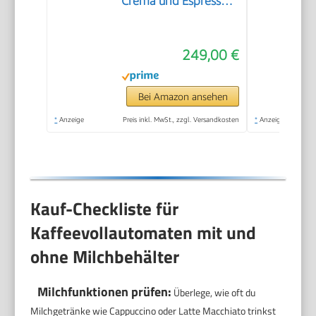
Crema und Espresso,
nur 16cm breit, klein
und kompakt,
249,00 €
geeignet für jede
Küche, Camping,
Studentenapartment,
Bei Amazon ansehen
Schwarz - INKLUSIVE
*
Anzeige
Preis inkl. MwSt., zzgl. Versandkosten
*
Anzeige
Kaffeeprobierset
GRATIS
Kauf-Checkliste für
Kaffeevollautomaten mit und
ohne Milchbehälter
Milchfunktionen prüfen:
Überlege, wie oft du
Milchgetränke wie Cappuccino oder Latte Macchiato trinkst