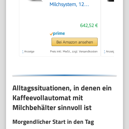
Milchsystem, 12
Getränke,
automatische
642,52 €
Reinigung des
Milchsystems,
Keramikmahlwerk,
Bei Amazon ansehen
großes Touchdisplay,
*
Anzeige
Preis inkl. MwSt., zzgl. Versandkosten
*
Anzeige
Edelstahl,
TE657503DE
Alltagssituationen, in denen ein
Kaffeevollautomat mit
Milchbehälter sinnvoll ist
Morgendlicher Start in den Tag