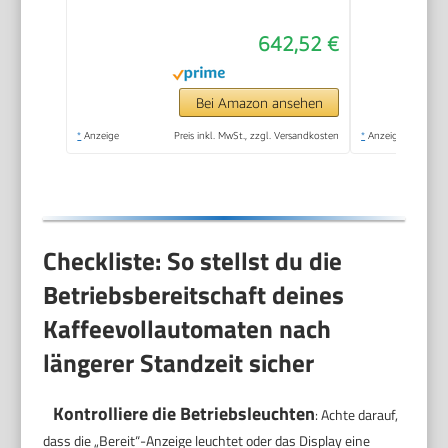
automatische
642,52 €
Reinigung des
Milchsystems,
Keramikmahlwerk,
Bei Amazon ansehen
großes Touchdisplay,
*
Anzeige
Preis inkl. MwSt., zzgl. Versandkosten
*
Anzeige
Edelstahl,
TE657503DE
Checkliste: So stellst du die
Betriebsbereitschaft deines
Kaffeevollautomaten nach
längerer Standzeit sicher
Kontrolliere die Betriebsleuchten
: Achte darauf,
dass die „Bereit“-Anzeige leuchtet oder das Display eine