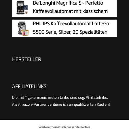
De’Longhi Magnifica S - Perfetto
Kaffeeprobierset GRATIS
Milchsystems, Keramikmahlwerk, großes
Kaffeevollautomat mit klassischem
Touchdisplay, Silber, TE653501DE
Milchaufschäumer, Espresso- und
PHILIPS Kaffeevollautomat LatteGo
Cappuccino Kaffeemaschine, Bedienfeld mit
5500 Serie, Silber, 20 Spezialitäten
Tasten, Schwarz (ECAM22.110.B)
HERSTELLER
AFFILIATELINKS
Die mit * gekennzeichneten Links sind sog. Affiliatelinks.
Als Amazon-Partner verdiene ich an qualifizierten Käufen!
Weitere thematisch passende Portale: