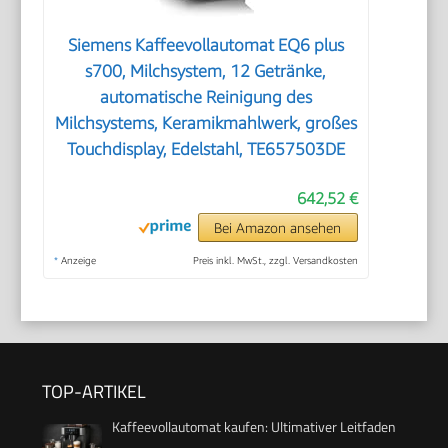
Siemens Kaffeevollautomat EQ6 plus
s700, Milchsystem, 12 Getränke,
automatische Reinigung des
Milchsystems, Keramikmahlwerk, großes
Touchdisplay, Edelstahl, TE657503DE
642,52 €
Bei Amazon ansehen
*
Anzeige
Preis inkl. MwSt., zzgl. Versandkosten
TOP-ARTIKEL
Kaffeevollautomat kaufen: Ultimativer Leitfaden