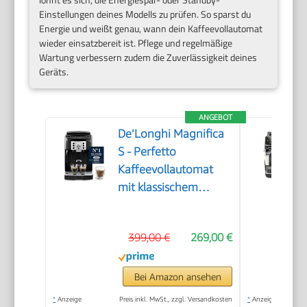
Einstellungen deines Modells zu prüfen. So sparst du
Energie und weißt genau, wann dein Kaffeevollautomat
wieder einsatzbereit ist. Pflege und regelmäßige
Wartung verbessern zudem die Zuverlässigkeit deines
Geräts.
ANGEBOT
De’Longhi Magnifica
S - Perfetto
Kaffeevollautomat
mit klassischem
Milchaufschäumer,
Espresso- und
399,00 €
269,00 €
Cappuccino
Kaffeemaschine,
Bedienfeld mit
Bei Amazon ansehen
Tasten, Schwarz
*
Anzeige
Preis inkl. MwSt., zzgl. Versandkosten
*
Anzeige