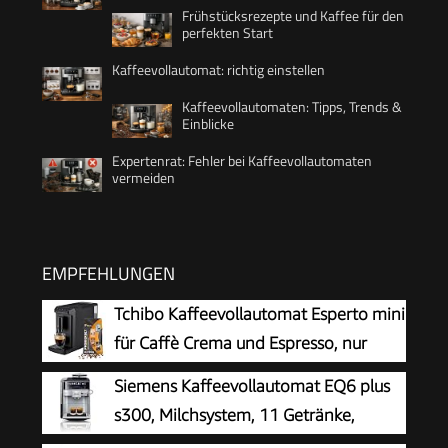
Frühstücksrezepte und Kaffee für den
perfekten Start
Kaffeevollautomat: richtig einstellen
Kaffeevollautomaten: Tipps, Trends &
Einblicke
Expertenrat: Fehler bei Kaffeevollautomaten
vermeiden
EMPFEHLUNGEN
Tchibo Kaffeevollautomat Esperto mini
für Caffè Crema und Espresso, nur
16cm breit, klein und kompakt,
Siemens Kaffeevollautomat EQ6 plus
geeignet für jede Küche, Camping,
s300, Milchsystem, 11 Getränke,
Studentenapartment, Schwarz - INKLUSIVE
automatische Reinigung des