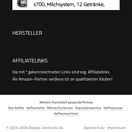
s700, Milchsystem, 12 Getränke,
automatische Reinigung des
Milchsystems, Keramikmahlwerk, großes
Touchdisplay, Edelstahl, TE657503DE
HERSTELLER
AFFILIATELINKS
Die mit * gekennzeichneten Links sind sog. Affiliatelinks.
Als Amazon-Partner verdiene ich an qualifizierten Käufen!
Weitere thematisch passende Portale:
Dein Kaffee
·
Kaffeemühle
·
Milchaufschäumer
·
Espressomaschine
·
Kaffeepresse
·
Kaffeemaschinen
© 2023-2026
Ostsee-Ventures UG
Datenschutz
·
Impressum