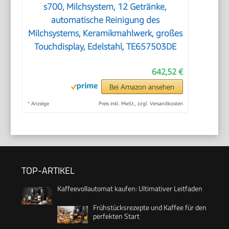
s700, Milchsystem, 12 Getränke,
automatische Reinigung des
Milchsystems, Keramikmahlwerk, großes
Touchdisplay, Edelstahl, TE657503DE
642,52 €
Bei Amazon ansehen
*
Anzeige
Preis inkl. MwSt., zzgl. Versandkosten
TOP-ARTIKEL
Kaffeevollautomat kaufen: Ultimativer Leitfaden
Frühstücksrezepte und Kaffee für den
perfekten Start