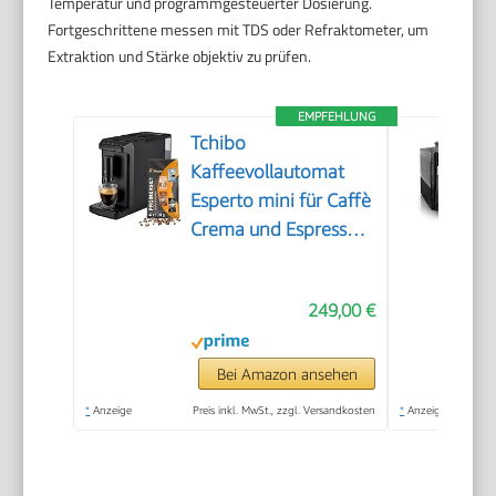
Temperatur und programmgesteuerter Dosierung.
Fortgeschrittene messen mit TDS oder Refraktometer, um
Extraktion und Stärke objektiv zu prüfen.
EMPFEHLUNG
Tchibo
Kaffeevollautomat
Esperto mini für Caffè
Crema und Espresso,
nur 16cm breit, klein
und kompakt,
249,00 €
geeignet für jede
Küche, Camping,
Studentenapartment,
Bei Amazon ansehen
Schwarz - INKLUSIVE
*
Anzeige
Preis inkl. MwSt., zzgl. Versandkosten
*
Anzeige
Kaffeeprobierset
GRATIS