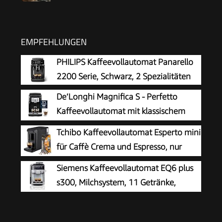
EMPFEHLUNGEN
PHILIPS Kaffeevollautomat Panarello
2200 Serie, Schwarz, 2 Spezialitäten
De’Longhi Magnifica S - Perfetto
Kaffeevollautomat mit klassischem
Milchaufschäumer, Espresso- und
Tchibo Kaffeevollautomat Esperto mini
Cappuccino Kaffeemaschine, Bedienfeld mit
für Caffè Crema und Espresso, nur
Tasten, Schwarz (ECAM22.110.B)
16cm breit, klein und kompakt,
Siemens Kaffeevollautomat EQ6 plus
geeignet für jede Küche, Camping,
s300, Milchsystem, 11 Getränke,
Studentenapartment, Schwarz - INKLUSIVE
automatische Reinigung des
Kaffeeprobierset GRATIS
Milchsystems, Keramikmahlwerk, großes