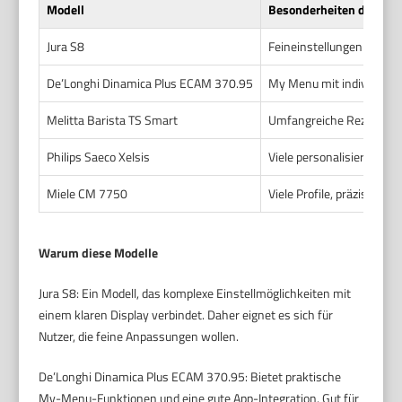
Modell
Besonderheiten der Cu
Jura S8
Feineinstellungen für St
De’Longhi Dinamica Plus ECAM 370.95
My Menu mit individuell
Melitta Barista TS Smart
Umfangreiche Rezeptspei
Philips Saeco Xelsis
Viele personalisierbare 
Miele CM 7750
Viele Profile, präzise Mü
Warum diese Modelle
Jura S8: Ein Modell, das komplexe Einstellmöglichkeiten mit
einem klaren Display verbindet. Daher eignet es sich für
Nutzer, die feine Anpassungen wollen.
De’Longhi Dinamica Plus ECAM 370.95: Bietet praktische
My-Menu-Funktionen und eine gute App-Integration. Gut für