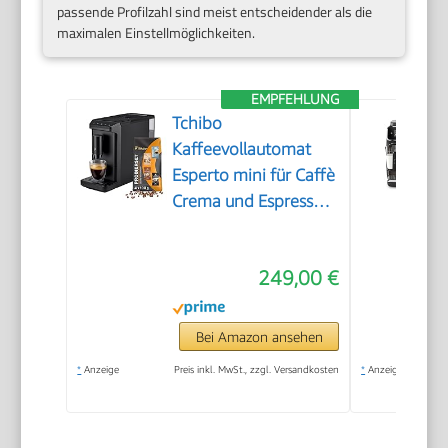
passende Profilzahl sind meist entscheidender als die
maximalen Einstellmöglichkeiten.
EMPFEHLUNG
Tchibo
Kaffeevollautomat
Esperto mini für Caffè
Crema und Espresso,
nur 16cm breit, klein
und kompakt,
249,00 €
geeignet für jede
Küche, Camping,
Studentenapartment,
Bei Amazon ansehen
Schwarz - INKLUSIVE
*
Anzeige
Preis inkl. MwSt., zzgl. Versandkosten
*
Anzeige
Kaffeeprobierset
GRATIS