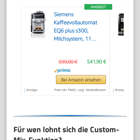
ANGEBOT
Siemens
Kaffeevollautomat
EQ6 plus s300,
Milchsystem, 11
Getränke,
automatische
599,00 €
541,90 €
Reinigung des
Milchsystems,
Keramikmahlwerk,
Bei Amazon ansehen
großes Touchdisplay,
*
Anzeige
Preis inkl. MwSt., zzgl. Versandkosten
*
Anzeige
Silber, TE653501DE
Für wen lohnt sich die Custom-
Mix-Funktion?