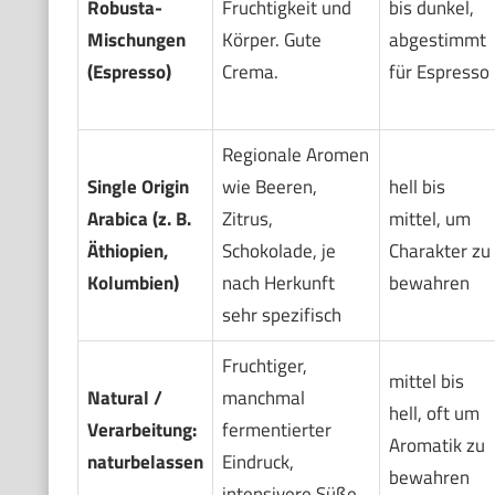
Robusta-
Fruchtigkeit und
bis dunkel,
Mischungen
Körper. Gute
abgestimmt
(Espresso)
Crema.
für Espresso
Regionale Aromen
Single Origin
wie Beeren,
hell bis
Arabica (z. B.
Zitrus,
mittel, um
Äthiopien,
Schokolade, je
Charakter zu
Kolumbien)
nach Herkunft
bewahren
sehr spezifisch
Fruchtiger,
mittel bis
Natural /
manchmal
hell, oft um
Verarbeitung:
fermentierter
Aromatik zu
naturbelassen
Eindruck,
bewahren
intensivere Süße