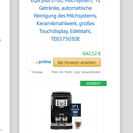
EQ6 plus s700, Milchsystem, 12
Getränke, automatische
Reinigung des Milchsystems,
Keramikmahlwerk, großes
Touchdisplay, Edelstahl,
TE657503DE
e
642,52 €
Bei Amazon ansehen
*
Anzeige
Preis inkl. MwSt., zzgl. Versandkosten
ANGEBOT