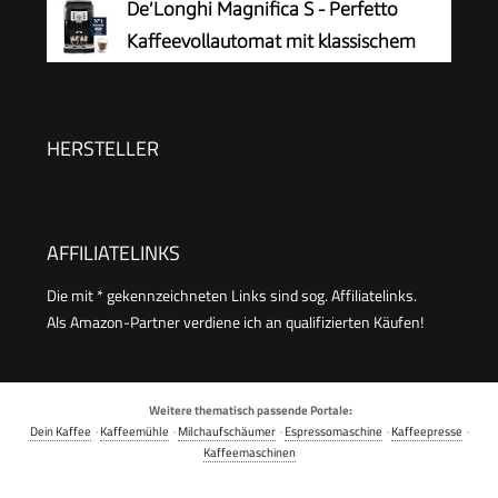
De’Longhi Magnifica S - Perfetto
Milchsystems, Keramikmahlwerk, großes
Kaffeevollautomat mit klassischem
Touchdisplay, Edelstahl, TE657503DE
Milchaufschäumer, Espresso- und
Cappuccino Kaffeemaschine, Bedienfeld mit
Tasten, Schwarz (ECAM22.110.B)
HERSTELLER
AFFILIATELINKS
Die mit * gekennzeichneten Links sind sog. Affiliatelinks.
Als Amazon-Partner verdiene ich an qualifizierten Käufen!
Weitere thematisch passende Portale:
Dein Kaffee
·
Kaffeemühle
·
Milchaufschäumer
·
Espressomaschine
·
Kaffeepresse
·
Kaffeemaschinen