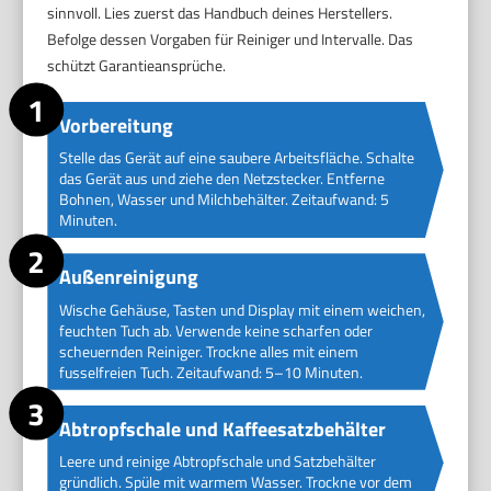
sinnvoll. Lies zuerst das Handbuch deines Herstellers.
Befolge dessen Vorgaben für Reiniger und Intervalle. Das
schützt Garantieansprüche.
Vorbereitung
Stelle das Gerät auf eine saubere Arbeitsfläche. Schalte
das Gerät aus und ziehe den Netzstecker. Entferne
Bohnen, Wasser und Milchbehälter. Zeitaufwand: 5
Minuten.
Außenreinigung
Wische Gehäuse, Tasten und Display mit einem weichen,
feuchten Tuch ab. Verwende keine scharfen oder
scheuernden Reiniger. Trockne alles mit einem
fusselfreien Tuch. Zeitaufwand: 5–10 Minuten.
Abtropfschale und Kaffeesatzbehälter
Leere und reinige Abtropfschale und Satzbehälter
gründlich. Spüle mit warmem Wasser. Trockne vor dem