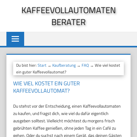
Zum
KAFFEEVOLLAUTOMATEN
Inhalt
BERATER
springen
Du bist hier:
Start
→
Kaufberatung
→
FAQ
→ Wie viel kostet
ein guter Kaffeevollautomat?
WIE VIEL KOSTET EIN GUTER
KAFFEEVOLLAUTOMAT?
Du stehst vor der Entscheidung, einen Kaffeevollautomaten
zu kaufen, und fragst dich, wie viel du dafür eigentlich
ausgeben solltest. Vielleicht möchtest du morgens frisch
gebrühten Kaffee genießen, ohne jeden Tag in ein Café zu
gehen. Oder du suchst nach einem Gerät, das deinen Gästen