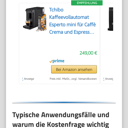
EMPFEHLUNG
Tchibo
Kaffeevollautomat
Esperto mini für Caffè
Crema und Espresso,
nur 16cm breit, klein
und kompakt,
249,00 €
geeignet für jede
Küche, Camping,
Studentenapartment,
Bei Amazon ansehen
Schwarz - INKLUSIVE
*
Anzeige
Preis inkl. MwSt., zzgl. Versandkosten
*
Anzeige
Kaffeeprobierset
GRATIS
Typische Anwendungsfälle und
warum die Kostenfrage wichtig