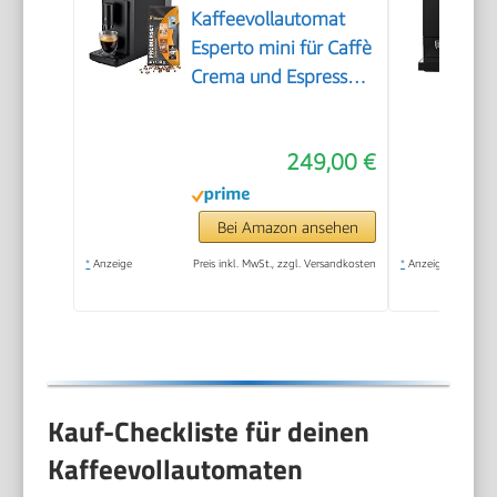
Kaffeevollautomat
Esperto mini für Caffè
Crema und Espresso,
nur 16cm breit, klein
und kompakt,
249,00 €
geeignet für jede
Küche, Camping,
Studentenapartment,
Bei Amazon ansehen
Schwarz - INKLUSIVE
*
Anzeige
Preis inkl. MwSt., zzgl. Versandkosten
*
Anzeige
Kaffeeprobierset
GRATIS
Kauf-Checkliste für deinen
Kaffeevollautomaten