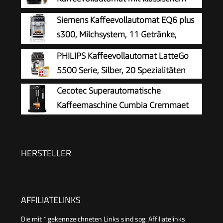
Milchaufschäumer, Espresso- und
Siemens Kaffeevollautomat EQ6 plus
Cappuccino Kaffeemaschine, Bedienfeld mit
s300, Milchsystem, 11 Getränke,
Tasten, Schwarz (ECAM11.112.B)
automatische Reinigung des
PHILIPS Kaffeevollautomat LatteGo
Milchsystems, Keramikmahlwerk, großes
5500 Serie, Silber, 20 Spezialitäten
Touchdisplay, Silber, TE653501DE
Cecotec Superautomatische
Kaffeemaschine Cumbia Cremmaet
Compact Steam
HERSTELLER
AFFILIATELINKS
Die mit * gekennzeichneten Links sind sog. Affiliatelinks.