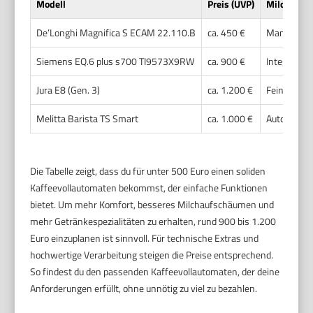
Modell
Preis (UVP)
Milchsyst
De’Longhi Magnifica S ECAM 22.110.B
ca. 450 €
Manueller 
Siemens EQ.6 plus s700 TI9573X9RW
ca. 900 €
Integriert
Jura E8 (Gen. 3)
ca. 1.200 €
Fein einst
Melitta Barista TS Smart
ca. 1.000 €
Automatisc
Die Tabelle zeigt, dass du für unter 500 Euro einen soliden
Kaffeevollautomaten bekommst, der einfache Funktionen
bietet. Um mehr Komfort, besseres Milchaufschäumen und
mehr Getränkespezialitäten zu erhalten, rund 900 bis 1.200
Euro einzuplanen ist sinnvoll. Für technische Extras und
hochwertige Verarbeitung steigen die Preise entsprechend.
So findest du den passenden Kaffeevollautomaten, der deine
Anforderungen erfüllt, ohne unnötig zu viel zu bezahlen.