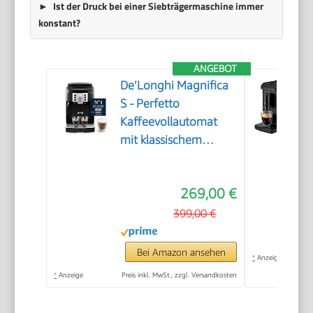
Ist der Druck bei einer Siebträgermaschine immer
konstant?
ANGEBOT
De’Longhi Magnifica
S - Perfetto
Kaffeevollautomat
mit klassischem
Milchaufschäumer,
Espresso- und
269,00 €
Cappuccino
Kaffeemaschine,
399,00 €
Bedienfeld mit
Tasten, Schwarz
Bei Amazon ansehen
*
Anzeige
(ECAM22.110.B)
*
Anzeige
Preis inkl. MwSt., zzgl. Versandkosten