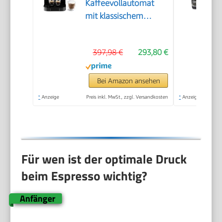
Kaffeevollautomat
mit klassischem
Milchaufschäumer,
Espresso- und
397,98 €
293,80 €
Cappuccino
Kaffeemaschine,
Bedienfeld mit
Bei Amazon ansehen
Tasten, Schwarz
*
Anzeige
Preis inkl. MwSt., zzgl. Versandkosten
*
Anzeige
(ECAM11.112.B)
Für wen ist der optimale Druck
beim Espresso wichtig?
Anfänger