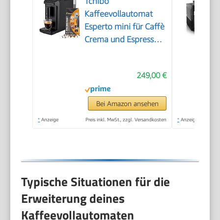
Tchibo
Kaffeevollautomat
Esperto mini für Caffè
Crema und Espresso,
nur 16cm breit, klein
und kompakt,
249,00 €
geeignet für jede
Küche, Camping,
Studentenapartment,
Bei Amazon ansehen
Schwarz - INKLUSIVE
*
Anzeige
Preis inkl. MwSt., zzgl. Versandkosten
*
Anzeige
Kaffeeprobierset
GRATIS
Typische Situationen für die
Erweiterung deines
Kaffeevollautomaten