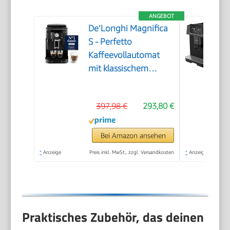
ANGEBOT
De’Longhi Magnifica
S - Perfetto
Kaffeevollautomat
mit klassischem
Milchaufschäumer,
Espresso- und
397,98 €
293,80 €
Cappuccino
Kaffeemaschine,
Bedienfeld mit
Bei Amazon ansehen
Tasten, Schwarz
*
Anzeige
Preis inkl. MwSt., zzgl. Versandkosten
*
Anzeige
(ECAM11.112.B)
Praktisches Zubehör, das deinen