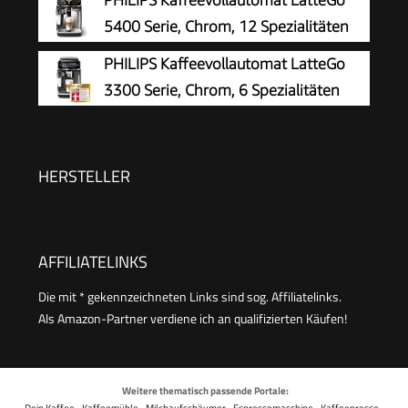
PHILIPS Kaffeevollautomat LatteGo
Milchaufschäumdüse - 2L Wassertank -
5400 Serie, Chrom, 12 Spezialitäten
Tassenwärmer - Doppel-Auslauf - Schwarz/Silber
PHILIPS Kaffeevollautomat LatteGo
- Robust
3300 Serie, Chrom, 6 Spezialitäten
HERSTELLER
AFFILIATELINKS
Die mit * gekennzeichneten Links sind sog. Affiliatelinks.
Als Amazon-Partner verdiene ich an qualifizierten Käufen!
Weitere thematisch passende Portale:
Dein Kaffee
·
Kaffeemühle
·
Milchaufschäumer
·
Espressomaschine
·
Kaffeepresse
·