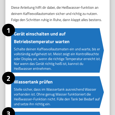
Diese Anleitung hilft dir dabei, die Heißwasser-funktion an
deinem Kaffeevollautomaten sicher und richtig zu nutzen.
Folge den Schritten ruhig in Ruhe, dann klappt alles bestens.
Gerät einschalten und auf
Betriebstemperatur warten
Schalte deinen Kaffeevollautomaten ein und warte, bis er
vollständig aufgeheizt ist. Meist zeigt ein Kontrollleuchte
oder Display an, wenn die richtige Temperatur erreicht ist.
Nur wenn das Gerät richtig heiß ist, kannst du
Heißwasser entnehmen.
Wassertank prüfen
Stelle sicher, dass im Wassertank ausreichend Wasser
vorhanden ist. Ohne genug Wasser funktioniert die
Heißwasser-Funktion nicht. Fülle den Tank bei Bedarf auf
und setze ihn richtig ein.