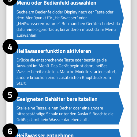
Menü oder Bedienfeld auswählen
Suche am Bedienfeld oder Display nach der Taste oder
dem Menüpunkt für „Heißwasser“ oder
„Heißwasserentnahme“. Bei manchen Geräten findest du
dafür eine eigene Taste, bei anderen musst du im Menü
auswählen.
Heißwasserfunktion aktivieren
Drücke die entsprechende Taste oder bestätige die
Auswahl im Menü. Das Gerät beginnt dann, heißes
Wasser bereitzustellen. Manche Modelle starten sofort,
andere brauchen einen zusätzlichen Knopfdruck zum
Start.
Geeigneten Behälter bereitstellen
Stelle eine Tasse, einen Becher oder eine andere
hitzebeständige Schale unter den Auslauf. Beachte die
Größe, damit kein Wasser danebenläuft.
Heißwasser entnehmen