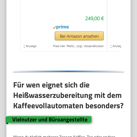
nur 16cm breit, klein
und kompakt,
249,00 €
geeignet für jede
Küche, Camping,
Studentenapartment,
Bei Amazon ansehen
Schwarz - INKLUSIVE
*
Anzeige
Preis inkl. MwSt., zzgl. Versandkosten
*
Anzeige
Kaffeeprobierset
GRATIS
Für wen eignet sich die
Heißwasserzubereitung mit dem
Kaffeevollautomaten besonders?
Vielnutzer und Büroangestellte
Wenn du täglich mehrere Tassen Kaffee, Tee oder andere