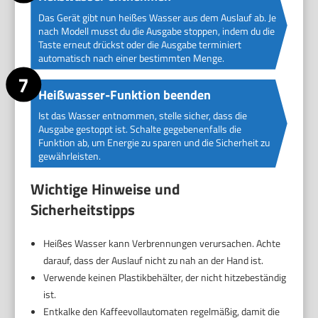
Das Gerät gibt nun heißes Wasser aus dem Auslauf ab. Je
nach Modell musst du die Ausgabe stoppen, indem du die
Taste erneut drückst oder die Ausgabe terminiert
automatisch nach einer bestimmten Menge.
Heißwasser-Funktion beenden
Ist das Wasser entnommen, stelle sicher, dass die
Ausgabe gestoppt ist. Schalte gegebenenfalls die
Funktion ab, um Energie zu sparen und die Sicherheit zu
gewährleisten.
Wichtige Hinweise und
Sicherheitstipps
Heißes Wasser kann Verbrennungen verursachen. Achte
darauf, dass der Auslauf nicht zu nah an der Hand ist.
Verwende keinen Plastikbehälter, der nicht hitzebeständig
ist.
Entkalke den Kaffeevollautomaten regelmäßig, damit die