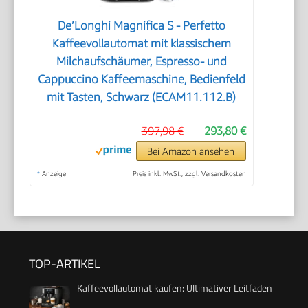
De’Longhi Magnifica S - Perfetto
Kaffeevollautomat mit klassischem
Milchaufschäumer, Espresso- und
Cappuccino Kaffeemaschine, Bedienfeld
mit Tasten, Schwarz (ECAM11.112.B)
397,98 €
293,80 €
Bei Amazon ansehen
*
Anzeige
Preis inkl. MwSt., zzgl. Versandkosten
TOP-ARTIKEL
Kaffeevollautomat kaufen: Ultimativer Leitfaden