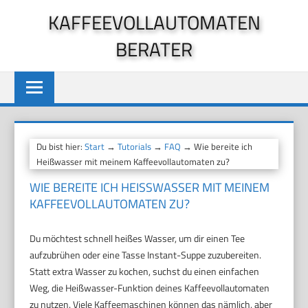
Zum
KAFFEEVOLLAUTOMATEN
Inhalt
BERATER
springen
Du bist hier:
Start
→
Tutorials
→
FAQ
→ Wie bereite ich
Heißwasser mit meinem Kaffeevollautomaten zu?
WIE BEREITE ICH HEISSWASSER MIT MEINEM K
AFFEEVOLLAUTOMATEN ZU?
Du möchtest schnell heißes Wasser, um dir einen Tee
aufzubrühen oder eine Tasse Instant-Suppe zuzubereiten.
Statt extra Wasser zu kochen, suchst du einen einfachen
Weg, die Heißwasser-Funktion deines Kaffeevollautomaten
zu nutzen. Viele Kaffeemaschinen können das nämlich, aber