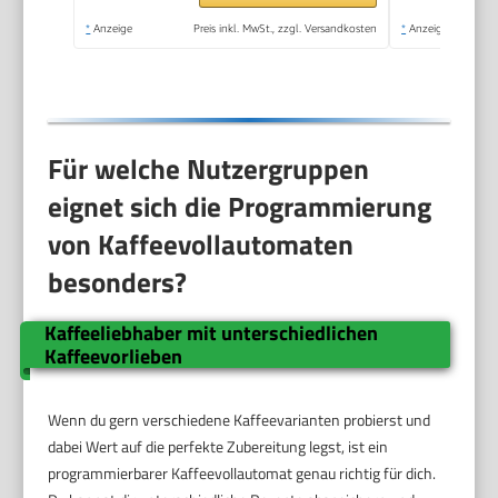
großes Touchdisplay,
*
Anzeige
Preis inkl. MwSt., zzgl. Versandkosten
*
Anzeige
Edelstahl,
TE657503DE
Für welche Nutzergruppen
eignet sich die Programmierung
von Kaffeevollautomaten
besonders?
Kaffeeliebhaber mit unterschiedlichen
Kaffeevorlieben
Wenn du gern verschiedene Kaffeevarianten probierst und
dabei Wert auf die perfekte Zubereitung legst, ist ein
programmierbarer Kaffeevollautomat genau richtig für dich.