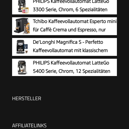
PHILIPS Kaffeevollautomat LatteGo
3300 Serie, Chrom, 6 Spezialitäten
Tchibo Kaffeevollautomat Esperto mini
für Caffè Crema und Espresso, nur
16cm breit, klein und kompakt,
De’Longhi Magnifica S - Perfetto
geeignet für jede Küche, Camping,
Kaffeevollautomat mit klassischem
Studentenapartment, Schwarz - INKLUSIVE
Milchaufschäumer, Espresso- und
PHILIPS Kaffeevollautomat LatteGo
Kaffeeprobierset GRATIS
Cappuccino Kaffeemaschine, Bedienfeld mit
5400 Serie, Chrom, 12 Spezialitäten
Tasten, Schwarz (ECAM22.110.B)
HERSTELLER
AFFILIATELINKS