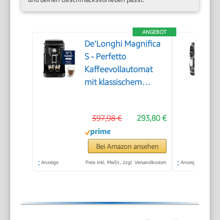
ANGEBOT
De’Longhi Magnifica
S - Perfetto
Kaffeevollautomat
mit klassischem
Milchaufschäumer,
Espresso- und
397,98 €
293,80 €
Cappuccino
Kaffeemaschine,
Bedienfeld mit
Bei Amazon ansehen
Tasten, Schwarz
*
Anzeige
Preis inkl. MwSt., zzgl. Versandkosten
*
Anzeige
(ECAM11.112.B)