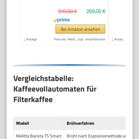
Espresso- und
399,00 €
269,00 €
Cappuccino
Kaffeemaschine,
Bedienfeld mit
Bei Amazon ansehen
Tasten, Schwarz
*
Anzeige
Preis inkl. MwSt., zzgl. Versandkosten
*
Anzeige
(ECAM22.110.B)
Vergleichstabelle:
Kaffeevollautomaten für
Filterkaffee
Modell
Brühverfahren
Melitta Barista TS Smart
Brüht nach Espressomethode und moder