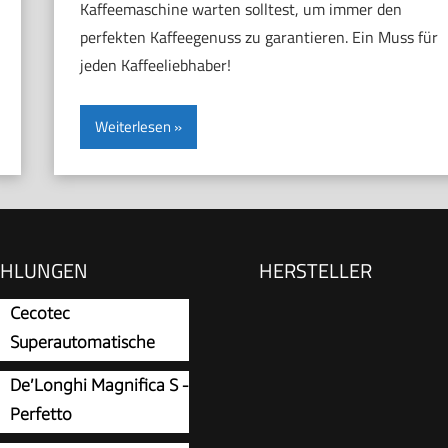
Kaffeemaschine warten solltest, um immer den
perfekten Kaffeegenuss zu garantieren. Ein Muss für
jeden Kaffeeliebhaber!
Weiterlesen
EHLUNGEN
HERSTELLER
Cecotec
Superautomatische
Kaffeemaschine
De’Longhi Magnifica S -
 Cremmaet Compact
Perfetto
Kaffeevollautomat mit