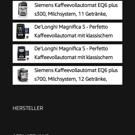
Siemens Kaffeevollautomat EQ6 plus
s300, Milchsystem, 11 Getränke,
automatische Reinigung des
De’Longhi Magnifica S - Perfetto
Milchsystems, Keramikmahlwerk, großes
Kaffeevollautomat mit klassischem
Touchdisplay, Silber, TE653501DE
Milchaufschäumer, Espresso- und
De’Longhi Magnifica S - Perfetto
Cappuccino Kaffeemaschine, Bedienfeld mit
Kaffeevollautomat mit klassischem
Tasten, Schwarz (ECAM11.112.B)
Milchaufschäumer, Espresso- und
Siemens Kaffeevollautomat EQ6 plus
Cappuccino Kaffeemaschine, Bedienfeld mit
s700, Milchsystem, 12 Getränke,
Tasten, Schwarz (ECAM22.110.B)
automatische Reinigung des
Milchsystems, Keramikmahlwerk, großes
Touchdisplay, Edelstahl, TE657503DE
HERSTELLER