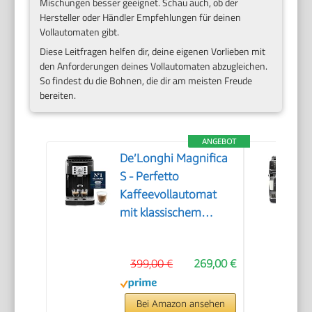
Mischungen besser geeignet. Schau auch, ob der
Hersteller oder Händler Empfehlungen für deinen
Vollautomaten gibt.
Diese Leitfragen helfen dir, deine eigenen Vorlieben mit
den Anforderungen deines Vollautomaten abzugleichen.
So findest du die Bohnen, die dir am meisten Freude
bereiten.
ANGEBOT
De’Longhi Magnifica
S - Perfetto
Kaffeevollautomat
mit klassischem
Milchaufschäumer,
Espresso- und
399,00 €
269,00 €
Cappuccino
Kaffeemaschine,
Bedienfeld mit
Bei Amazon ansehen