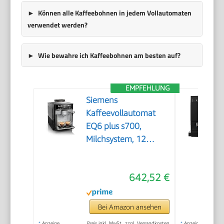
Können alle Kaffeebohnen in jedem Vollautomaten
verwendet werden?
Wie bewahre ich Kaffeebohnen am besten auf?
EMPFEHLUNG
Siemens
Kaffeevollautomat
EQ6 plus s700,
Milchsystem, 12
Getränke,
automatische
642,52 €
Reinigung des
Milchsystems,
Keramikmahlwerk,
Bei Amazon ansehen
großes Touchdisplay,
*
Anzeige
Preis inkl. MwSt., zzgl. Versandkosten
*
Anzeige