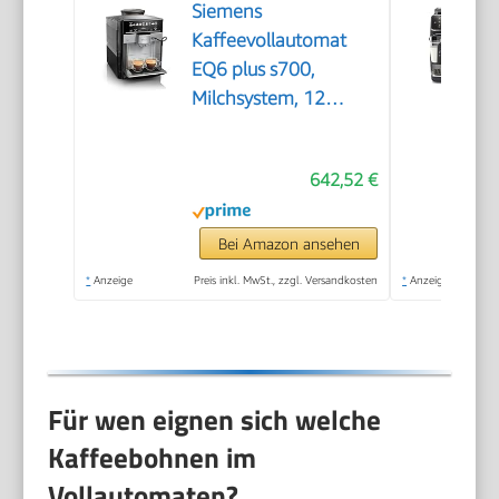
Siemens
Kaffeevollautomat
EQ6 plus s700,
Milchsystem, 12
Getränke,
automatische
642,52 €
Reinigung des
Milchsystems,
Keramikmahlwerk,
Bei Amazon ansehen
großes Touchdisplay,
*
Anzeige
Preis inkl. MwSt., zzgl. Versandkosten
*
Anzeige
Edelstahl,
TE657503DE
Für wen eignen sich welche
Kaffeebohnen im
Vollautomaten?