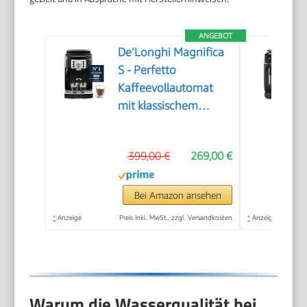
ANGEBOT
De’Longhi Magnifica
S - Perfetto
Kaffeevollautomat
mit klassischem
Milchaufschäumer,
Espresso- und
399,00 €
269,00 €
Cappuccino
Kaffeemaschine,
Bedienfeld mit
Bei Amazon ansehen
Tasten, Schwarz
*
Anzeige
Preis inkl. MwSt., zzgl. Versandkosten
*
Anzeige
(ECAM22.110.B)
Warum die Wasserqualität bei