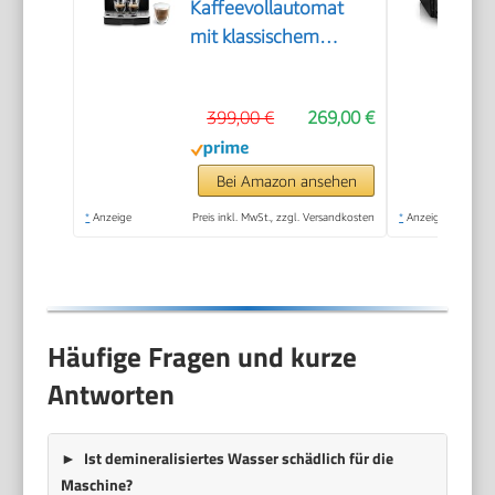
Kaffeevollautomat
mit klassischem
Milchaufschäumer,
Espresso- und
399,00 €
269,00 €
Cappuccino
Kaffeemaschine,
Bedienfeld mit
Bei Amazon ansehen
Tasten, Schwarz
*
Anzeige
Preis inkl. MwSt., zzgl. Versandkosten
*
Anzeige
(ECAM22.110.B)
Häufige Fragen und kurze
Antworten
Ist demineralisiertes Wasser schädlich für die
Maschine?