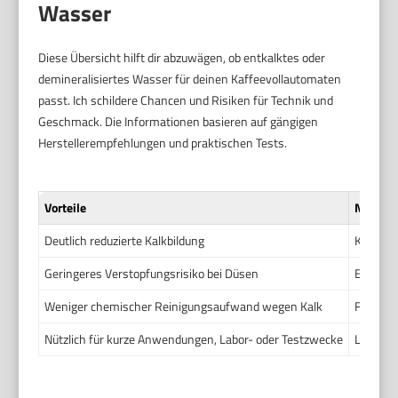
Wasser
Diese Übersicht hilft dir abzuwägen, ob entkalktes oder
demineralisiertes Wasser für deinen Kaffeevollautomaten
passt. Ich schildere Chancen und Risiken für Technik und
Geschmack. Die Informationen basieren auf gängigen
Herstellerempfehlungen und praktischen Tests.
Vorteile
Nachtei
Deutlich reduzierte Kalkbildung
Kann Le
Geringeres Verstopfungsrisiko bei Düsen
Erhöhte
Weniger chemischer Reinigungsaufwand wegen Kalk
Fehlende
Nützlich für kurze Anwendungen, Labor- oder Testzwecke
Langzei