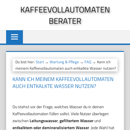
Zum
KAFFEEVOLLAUTOMATEN
Inhalt
BERATER
springen
Du bist hier:
Start
→
Wartung & Pflege
→
FAQ
→ Kann ich
meinem Kaffeevollautomaten auch entkalkte Wasser nutzen?
KANN ICH MEINEM KAFFEEVOLLAUTOMATEN
AUCH ENTKALKTE WASSER NUTZEN?
Du stehst vor der Frage, welches Wasser du in deinen
Kaffeevollautomaten füllen sollst. Viele Nutzer überlegen
zwischen
Leitungswasser
,
gefiltertem Wasser
und
entkalktem oder demineralisiertem Wasser
. Jede Wahl hat