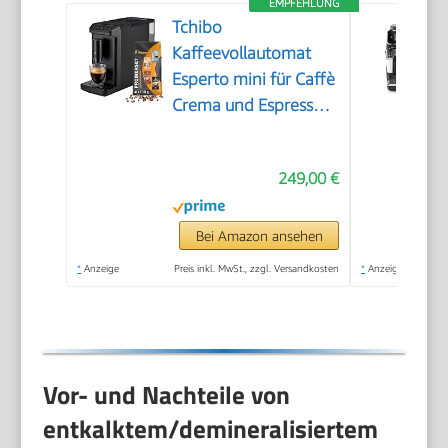
EMPFEHLUNG
Tchibo
Kaffeevollautomat
Esperto mini für Caffè
Crema und Espresso,
nur 16cm breit, klein
und kompakt,
249,00 €
geeignet für jede
Küche, Camping,
Studentenapartment,
Bei Amazon ansehen
Schwarz - INKLUSIVE
*
Anzeige
Preis inkl. MwSt., zzgl. Versandkosten
*
Anzeige
Kaffeeprobierset
GRATIS
Vor- und Nachteile von
entkalktem/demineralisiertem