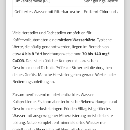
Umkehrosmose (RO)
Sehr geringe Restminerali
Gefiltertes Wasser mit Filterkartusche
Entfernt Chlor und grobe V
Viele Hersteller und Fachstellen empfehlen für
Kaffeevollautomaten eine
mittlere Wasserhärte
. Typische
Werte, die häufig genannt werden, liegen im Bereich von
etwa
4 bis 8 °dH
beziehungsweise rund
70 bis 140 mg/l
CaCO3
. Das ist ein üblicher Kompromiss zwischen
Geschmack und Technik. Prüfe zur Sicherheit die Vorgaben
deines Geräts. Manche Hersteller geben genaue Werte in der
Bedienungsanleitung an.
Zusammenfassend mindert entkalktes Wasser
Kalkprobleme. Es kann aber technische Nebenwirkungen und
Geschmacksverluste bringen. Für den Alltag ist gefiltertes
Wasser mit ausgewogener Mineralisierung meist die beste
Lösung. Nutze komplett entmineralisiertes Wasser nur
gezielt und in Absprache mit Herstellerhinweisen.