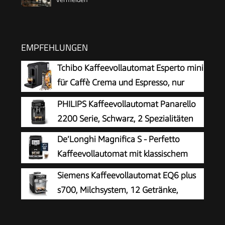
EMPFEHLUNGEN
Tchibo Kaffeevollautomat Esperto mini
für Caffè Crema und Espresso, nur
16cm breit, klein und kompakt,
PHILIPS Kaffeevollautomat Panarello
geeignet für jede Küche, Camping,
2200 Serie, Schwarz, 2 Spezialitäten
Studentenapartment, Schwarz - INKLUSIVE
De’Longhi Magnifica S - Perfetto
Kaffeeprobierset GRATIS
Kaffeevollautomat mit klassischem
Milchaufschäumer, Espresso- und
Siemens Kaffeevollautomat EQ6 plus
Cappuccino Kaffeemaschine, Bedienfeld mit
s700, Milchsystem, 12 Getränke,
Tasten, Schwarz (ECAM22.110.B)
automatische Reinigung des
Milchsystems, Keramikmahlwerk, großes