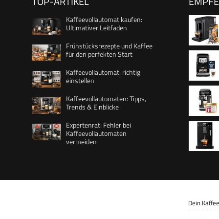
TOP-ARTIKEL
EMPF
Kaffeevollautomat kaufen:
Ultimativer Leitfaden
Frühstücksrezepte und Kaffee
für den perfekten Start
Crema u
Kaffeevollautomat: richtig
breit, k
einstellen
geeignet
Kaffeevollautomaten: Tipps,
klassis
Trends & Einblicke
Camping
Espress
Schwarz
Expertenrat: Fehler bei
Kaffeem
Kaffeevollautomaten
Chrom, 6
Kaffeep
vermeiden
Tasten,
Cumbia
Steam
Dein Kaffe