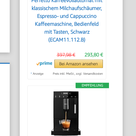
Perfetto Kaffeevollautomat mit
klassischem Milchaufschäumer,
Espresso- und Cappuccino
Kaffeemaschine, Bedienfeld
mit Tasten, Schwarz
(ECAM11.112.B)
397,98 €
293,80 €
Bei Amazon ansehen
*
Anzeige
Preis inkl. MwSt., zzgl. Versandkosten
EMPFEHLUNG