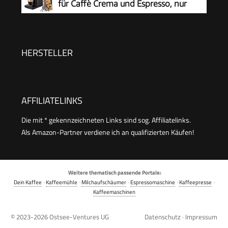
für Caffè Crema und Espresso, nur
Touchdisplay, Edelstahl, TE657503DE
16cm breit, klein und kompakt,
geeignet für jede Küche, Camping,
Studentenapartment, Schwarz - INKLUSIVE
HERSTELLER
Kaffeeprobierset GRATIS
AFFILIATELINKS
Die mit * gekennzeichneten Links sind sog. Affiliatelinks.
Als Amazon-Partner verdiene ich an qualifizierten Käufen!
Weitere thematisch passende Portale:
Dein Kaffee
·
Kaffeemühle
·
Milchaufschäumer
·
Espressomaschine
·
Kaffeepresse
·
Kaffeemaschinen
© 2023-2026
Ostsee-Ventures UG
Datenschutz
·
Impressum