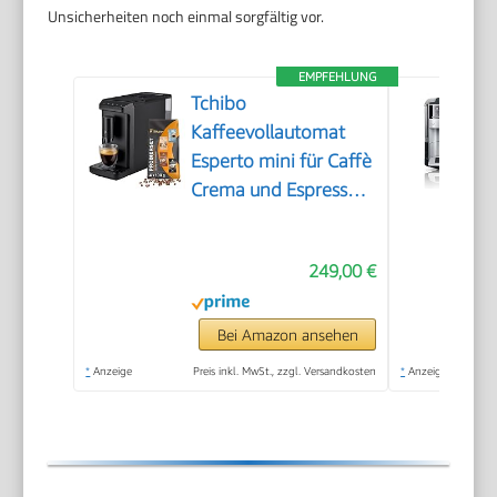
Unsicherheiten noch einmal sorgfältig vor.
EMPFEHLUNG
Tchibo
Kaffeevollautomat
Esperto mini für Caffè
Crema und Espresso,
nur 16cm breit, klein
und kompakt,
249,00 €
geeignet für jede
Küche, Camping,
Studentenapartment,
Bei Amazon ansehen
Schwarz - INKLUSIVE
*
Anzeige
Preis inkl. MwSt., zzgl. Versandkosten
*
Anzeige
Kaffeeprobierset
GRATIS