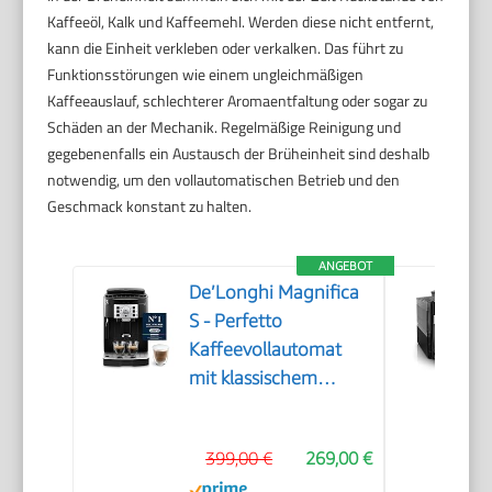
Kaffeeöl, Kalk und Kaffeemehl. Werden diese nicht entfernt,
kann die Einheit verkleben oder verkalken. Das führt zu
Funktionsstörungen wie einem ungleichmäßigen
Kaffeeauslauf, schlechterer Aromaentfaltung oder sogar zu
Schäden an der Mechanik. Regelmäßige Reinigung und
gegebenenfalls ein Austausch der Brüheinheit sind deshalb
notwendig, um den vollautomatischen Betrieb und den
Geschmack konstant zu halten.
ANGEBOT
De’Longhi Magnifica
S - Perfetto
Kaffeevollautomat
mit klassischem
Milchaufschäumer,
Espresso- und
399,00 €
269,00 €
Cappuccino
Kaffeemaschine,