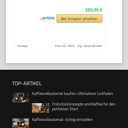
389,99 €
Bei Amazon ansehen
*
Anzeige
Preis inkl. MwSt., zzgl. Versandkosten
TOP-ARTIKEL
Kaffeevollautomat kaufen: Ultimativer Leitfaden
Frühstücksrezepte und Kaffee für den
perfekten Start
Kaffeevollautomat: richtig einstellen