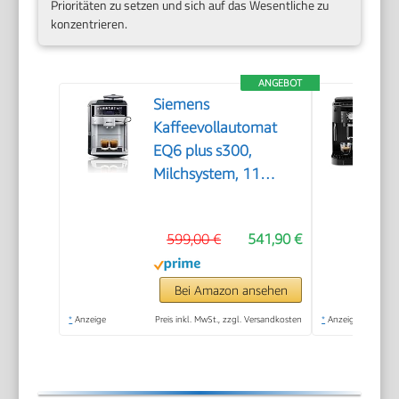
Prioritäten zu setzen und sich auf das Wesentliche zu
konzentrieren.
ANGEBOT
Siemens
Kaffeevollautomat
EQ6 plus s300,
Milchsystem, 11
Getränke,
automatische
599,00 €
541,90 €
Reinigung des
Milchsystems,
Keramikmahlwerk,
Bei Amazon ansehen
großes Touchdisplay,
*
Anzeige
Preis inkl. MwSt., zzgl. Versandkosten
*
Anzeige
Silber, TE653501DE