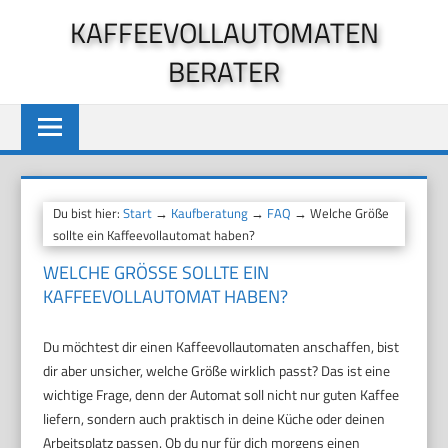
Zum
KAFFEEVOLLAUTOMATEN
Inhalt
BERATER
springen
Du bist hier:
Start
→
Kaufberatung
→
FAQ
→ Welche Größe
sollte ein Kaffeevollautomat haben?
WELCHE GRÖSSE SOLLTE EIN K
AFFEEVOLLAUTOMAT HABEN?
Du möchtest dir einen Kaffeevollautomaten anschaffen, bist
dir aber unsicher, welche Größe wirklich passt? Das ist eine
wichtige Frage, denn der Automat soll nicht nur guten Kaffee
liefern, sondern auch praktisch in deine Küche oder deinen
Arbeitsplatz passen. Ob du nur für dich morgens einen