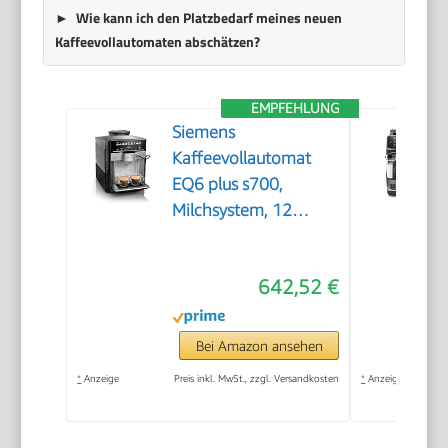
Wie kann ich den Platzbedarf meines neuen
Kaffeevollautomaten abschätzen?
EMPFEHLUNG
Siemens
Kaffeevollautomat
EQ6 plus s700,
Milchsystem, 12
Getränke,
automatische
642,52 €
Reinigung des
Milchsystems,
Keramikmahlwerk,
Bei Amazon ansehen
großes Touchdisplay,
*
Anzeige
Preis inkl. MwSt., zzgl. Versandkosten
*
Anzeige
Edelstahl,
TE657503DE