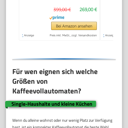
Espresso- und
399,00 €
269,00 €
Cappuccino
Kaffeemaschine,
Bedienfeld mit
Bei Amazon ansehen
Tasten, Schwarz
*
Anzeige
Preis inkl. MwSt., zzgl. Versandkosten
*
Anzeige
(ECAM22.110.B)
Für wen eignen sich welche
Größen von
Kaffeevollautomaten?
Single-Haushalte und kleine Küchen
Wenn du alleine wohnst oder nur wenig Platz zur Verfügung
hast, ist ein kompakter Kaffeevollautomat die beste Wahl.