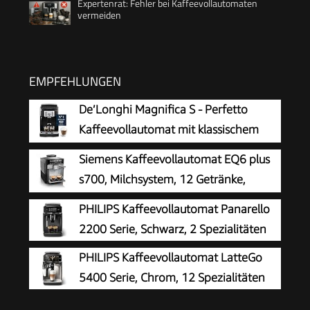
Expertenrat: Fehler bei Kaffeevollautomaten
vermeiden
EMPFEHLUNGEN
De’Longhi Magnifica S - Perfetto
Kaffeevollautomat mit klassischem
Milchaufschäumer, Espresso- und
Siemens Kaffeevollautomat EQ6 plus
Cappuccino Kaffeemaschine, Bedienfeld mit
s700, Milchsystem, 12 Getränke,
Tasten, Schwarz (ECAM22.110.B)
automatische Reinigung des
PHILIPS Kaffeevollautomat Panarello
Milchsystems, Keramikmahlwerk, großes
2200 Serie, Schwarz, 2 Spezialitäten
Touchdisplay, Edelstahl, TE657503DE
PHILIPS Kaffeevollautomat LatteGo
5400 Serie, Chrom, 12 Spezialitäten