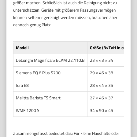
größer machen. Schließlich ist auch die Reinigung nicht zu
unterschätzen: Geräte mit größerem Fassungsvermögen
können seltener gereinigt werden müssen, brauchen aber
dennoch genug Platz.
Modell
Größe (B×T×H in cm)
W
DeLonghi Magnifica S ECAM 22.110.B
23 × 43 × 34
1
Siemens EQ.6 Plus S700
29 × 46 × 38
1
Jura E8
28 × 44 × 35
1
Melitta Barista TS Smart
27 × 46 × 37
1
WMF 1200 S
34 × 50 × 45
5
Zusammengefasst bedeutet das: Für kleine Haushalte oder