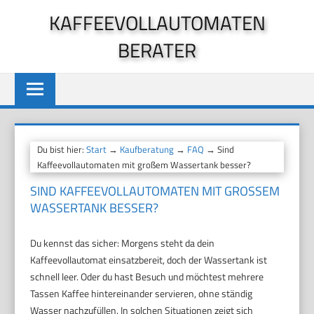
Zum
KAFFEEVOLLAUTOMATEN
Inhalt
BERATER
springen
Du bist hier:
Start
→
Kaufberatung
→
FAQ
→ Sind
Kaffeevollautomaten mit großem Wassertank besser?
SIND KAFFEEVOLLAUTOMATEN MIT GROSSEM W
ASSERTANK BESSER?
Du kennst das sicher: Morgens steht da dein
Kaffeevollautomat einsatzbereit, doch der Wassertank ist
schnell leer. Oder du hast Besuch und möchtest mehrere
Tassen Kaffee hintereinander servieren, ohne ständig
Wasser nachzufüllen. In solchen Situationen zeigt sich