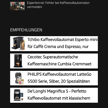
Expertenrat: Fehler bei Kaffeevollautomaten
vermeiden
EMPFEHLUNGEN
Tchibo Kaffeevollautomat Esperto mini
für Caffè Crema und Espresso, nur
16cm breit, klein und kompakt,
Cecotec Superautomatische
geeignet für jede Küche, Camping,
Kaffeemaschine Cumbia Cremmaet
Studentenapartment, Schwarz - INKLUSIVE
Compact Steam
PHILIPS Kaffeevollautomat LatteGo
Kaffeeprobierset GRATIS
5500 Serie, Silber, 20 Spezialitäten
De’Longhi Magnifica S - Perfetto
Kaffeevollautomat mit klassischem
Milchaufschäumer, Espresso- und