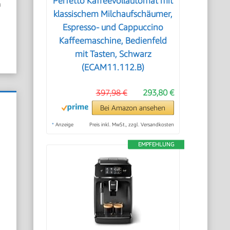
Perfetto Kaffeevollautomat mit
n
klassischem Milchaufschäumer,
Espresso- und Cappuccino
Kaffeemaschine, Bedienfeld
mit Tasten, Schwarz
(ECAM11.112.B)
397,98 €
293,80 €
Bei Amazon ansehen
*
Anzeige
Preis inkl. MwSt., zzgl. Versandkosten
EMPFEHLUNG